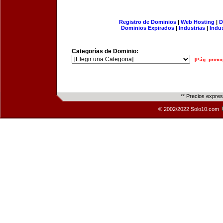
Registro de Dominios
|
Web Hosting
|
D
Dominios Expirados
|
Industrias
|
Indu
Categorías de Dominio:
[Pág. princi
** Precios expre
© 2002/2022 Solo10.com