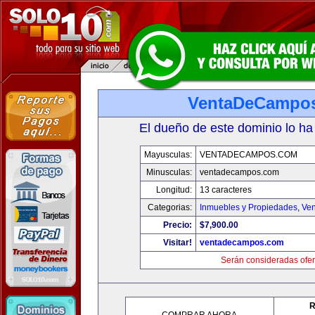
VentaDeCampo
El dueño de este dominio lo ha
Mayusculas:
VENTADECAMPOS.COM
Minusculas:
ventadecampos.com
Longitud:
13 caracteres
Categorias:
Inmuebles y Propiedades
,
Ven
Precio:
$7,900.00
Visitar!
ventadecampos.com
Serán consideradas ofer
R