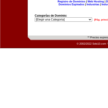
Registro de Dominios
|
Web Hosting
|
D
Dominios Expirados
|
Industrias
|
Indu
Categorías de Dominio:
[Pág. princi
** Precios expre
© 2002/2022 Solo10.com