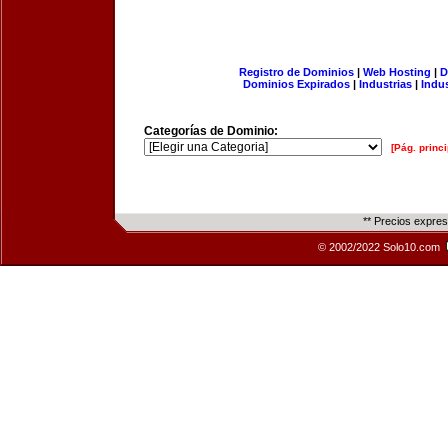
Registro de Dominios
|
Web Hosting
|
D
Dominios Expirados
|
Industrias
|
Indu
Categorías de Dominio:
[Pág. princi
** Precios expre
© 2002/2022 Solo10.com