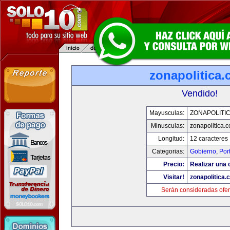
zonapolitica
Vendido!
Mayusculas:
ZONAPOLITI
Minusculas:
zonapolitica.
Longitud:
12 caracteres
Categorias:
Gobierno
,
Por
Precio:
Realizar una o
Visitar!
zonapolitica.
Serán consideradas ofer