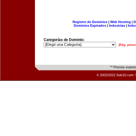
Registro de Dominios
|
Web Hosting
|
D
Dominios Expirados
|
Industrias
|
Indu
Categorías de Dominio:
[Pág. princi
** Precios expre
© 2002/2022 Solo10.com