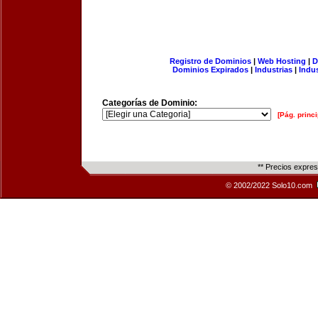
Registro de Dominios
|
Web Hosting
|
D
Dominios Expirados
|
Industrias
|
Indu
Categorías de Dominio:
[Pág. princi
** Precios expre
© 2002/2022 Solo10.com