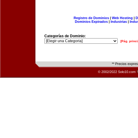
Registro de Dominios
|
Web Hosting
|
D
Dominios Expirados
|
Industrias
|
Indu
Categorías de Dominio:
[Pág. princi
** Precios expre
© 2002/2022 Solo10.com