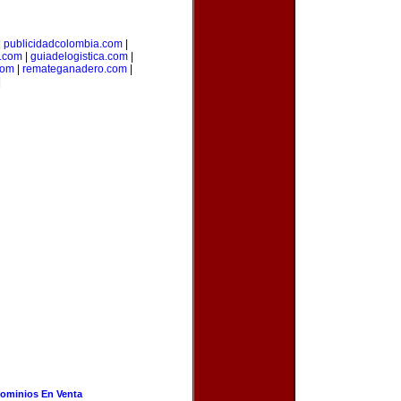
|
publicidadcolombia.com
|
.com
|
guiadelogistica.com
|
com
|
remateganadero.com
|
|
ominios En Venta