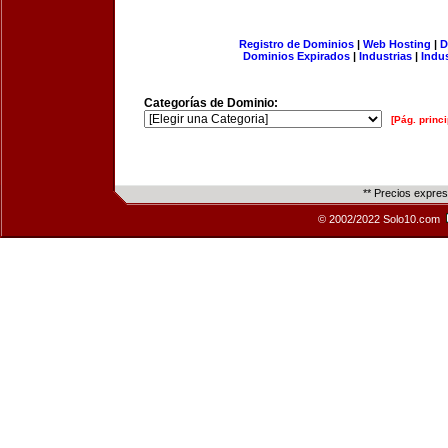
Registro de Dominios
|
Web Hosting
|
D
Dominios Expirados
|
Industrias
|
Indu
Categorías de Dominio:
[Pág. princi
** Precios expre
© 2002/2022 Solo10.com