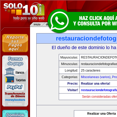
restauraciondefotog
El dueño de este dominio lo ha
Mayusculas:
RESTAURACIONDEFOT
Minusculas:
restauraciondefotografia
Longitud:
25 caracteres
Categorias:
Miscelaneas (varios)
,
Pro
Precio:
Realizar una oferta!
Visitar!
restauraciondefotograf
Serán consideradas ofer
Realizar una Oferta