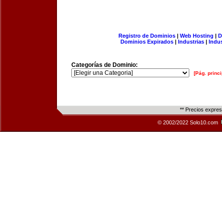
Registro de Dominios
|
Web Hosting
|
D
Dominios Expirados
|
Industrias
|
Indu
Categorías de Dominio:
[Pág. princi
** Precios expre
© 2002/2022 Solo10.com