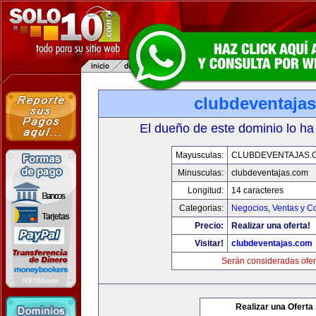
clubdeventaja
El dueño de este dominio lo ha
Mayusculas:
CLUBDEVENTAJAS.
Minusculas:
clubdeventajas.com
Longitud:
14 caracteres
Categorias:
Negocios
,
Ventas y C
Precio:
Realizar una oferta!
Visitar!
clubdeventajas.com
Serán consideradas ofer
Realizar una Oferta