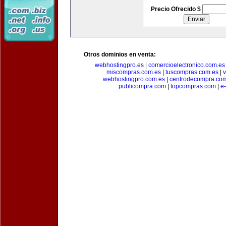
Precio Ofrecido $
Otros dominios en venta:
webhostingpro.es
|
comercioelectronico.com.es
miscompras.com.es
|
tuscompras.com.es
|
v
webhostingpro.com.es
|
centrodecompra.co
publicompra.com
|
topcompras.com
|
e