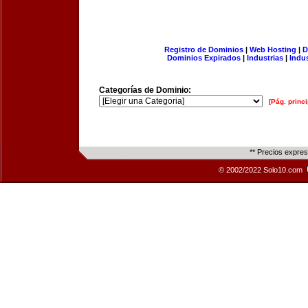
Registro de Dominios
|
Web Hosting
|
D
Dominios Expirados
|
Industrias
|
Indu
Categorías de Dominio:
[Pág. princi
** Precios expre
© 2002/2022 Solo10.com