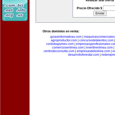
Realizar una Oferta
Precio Ofrecido $
Otros dominios en venta:
guiasinformativas.com
|
maquinascomerciales
agroproductor.com
|
concursodetalentos.com
cordobapymes.com
|
empresasyprofesionales.c
comerciosenlinea.com
|
invertirenlinea.com
|
centrodeconsulta.com
|
empresasdebolivia.com
|
e
desarrolloforestal.com
|
redempre