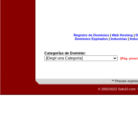
Registro de Dominios
|
Web Hosting
|
D
Dominios Expirados
|
Industrias
|
Indu
Categorías de Dominio:
[Pág. princi
** Precios expre
© 2002/2022 Solo10.com