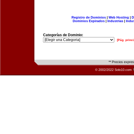
Registro de Dominios
|
Web Hosting
|
D
Dominios Expirados
|
Industrias
|
Indu
Categorías de Dominio:
[Pág. princi
** Precios expre
© 2002/2022 Solo10.com