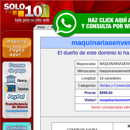
maquinariasenve
El dueño de este dominio lo ha
Mayusculas:
MAQUINARIASEN
Minusculas:
maquinariasenven
Longitud:
18 caracteres
Categorias:
Ventas y Comercial
Precio:
$999.00
Visitar!
maquinariasenve
Serán consideradas ofer
R